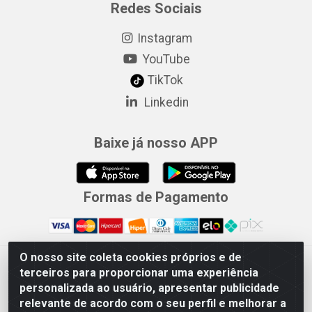
Redes Sociais
Instagram
YouTube
TikTok
Linkedin
Baixe já nosso APP
Formas de Pagamento
O nosso site coleta cookies próprios e de
Merconorte Distribuidora de Ferragens Ltda - Avenida Marechal
terceiros para proporcionar uma experiência
Rondon, 1571 - Centro, Ji-Paraná/RO - CEP 76.900-121 - CNPJ
personalizada ao usuário, apresentar publicidade
10.779.165/000167
relevante de acordo com o seu perfil e melhorar a