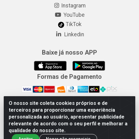
Instagram
YouTube
TikTok
Linkedin
Baixe já nosso APP
Formas de Pagamento
O nosso site coleta cookies próprios e de
Merconorte Distribuidora de Ferragens Ltda - Avenida Marechal
terceiros para proporcionar uma experiência
Rondon, 1571 - Centro, Ji-Paraná/RO - CEP 76.900-121 - CNPJ
personalizada ao usuário, apresentar publicidade
10.779.165/000167
relevante de acordo com o seu perfil e melhorar a
qualidade do nosso site.
Aceitar
Negar não essenciais