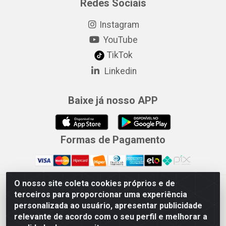
Redes Sociais
Instagram
YouTube
TikTok
Linkedin
Baixe já nosso APP
Formas de Pagamento
O nosso site coleta cookies próprios e de
Merconorte Distribuidora de Ferragens Ltda - Avenida Marechal
terceiros para proporcionar uma experiência
Rondon, 1571 - Centro, Ji-Paraná/RO - CEP 76.900-121 - CNPJ
personalizada ao usuário, apresentar publicidade
10.779.165/000167
relevante de acordo com o seu perfil e melhorar a