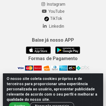
Instagram
YouTube
TikTok
Linkedin
Baixe já nosso APP
Formas de Pagamento
O nosso site coleta cookies próprios e de
Merconorte Distribuidora de Ferragens Ltda - Avenida Marechal
terceiros para proporcionar uma experiência
Rondon, 1571 - Centro, Ji-Paraná/RO - CEP 76.900-121 - CNPJ
personalizada ao usuário, apresentar publicidade
10.779.165/000167
relevante de acordo com o seu perfil e melhorar a
qualidade do nosso site.
Aceitar
Negar não essenciais