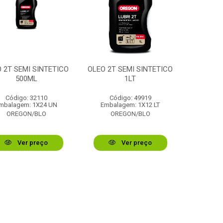
 2T SEMI SINTETICO
OLEO 2T SEMI SINTETICO
500ML
1LT
Código: 32110
Código: 49919
mbalagem: 1X24 UN
Embalagem: 1X12 LT
OREGON/BLO
OREGON/BLO
Ver preço
Ver preço