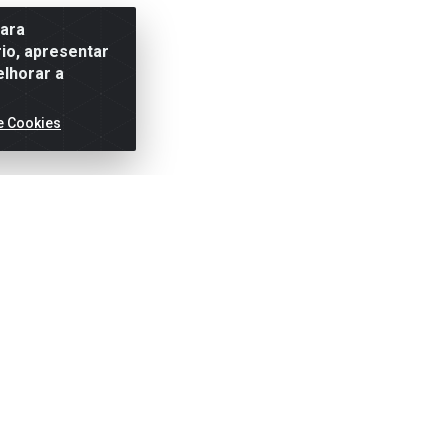
para
io, apresentar
elhorar a
e Cookies