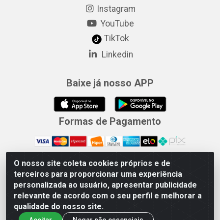
Instagram
YouTube
TikTok
Linkedin
Baixe já nosso APP
Formas de Pagamento
O nosso site coleta cookies próprios e de
Merconorte Distribuidora de Ferragens Ltda - Avenida Marechal
terceiros para proporcionar uma experiência
Rondon, 1571 - Centro, Ji-Paraná/RO - CEP 76.900-121 - CNPJ
personalizada ao usuário, apresentar publicidade
10.779.165/000167
relevante de acordo com o seu perfil e melhorar a
qualidade do nosso site.
Aceitar
Negar não essenciais