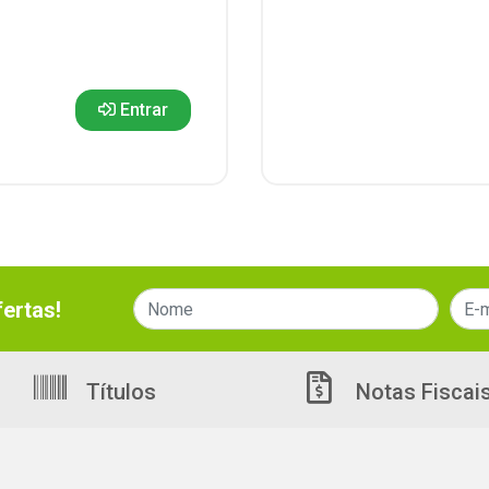
Entrar
ertas!
Títulos
Notas Fiscai