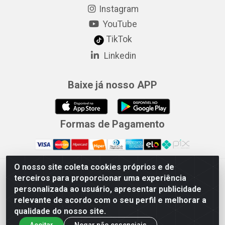
Instagram
YouTube
TikTok
Linkedin
Baixe já nosso APP
Formas de Pagamento
O nosso site coleta cookies próprios e de
Merconorte Distribuidora de Ferragens Ltda - Avenida Marechal
terceiros para proporcionar uma experiência
Rondon, 1571 - Centro, Ji-Paraná/RO - CEP 76.900-121 - CNPJ
personalizada ao usuário, apresentar publicidade
10.779.165/000167
relevante de acordo com o seu perfil e melhorar a
qualidade do nosso site.
Aceitar
Negar não essenciais