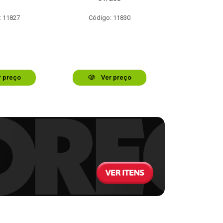
: 11827
Código: 11830
Código:
 preço
Ver preço
Ver