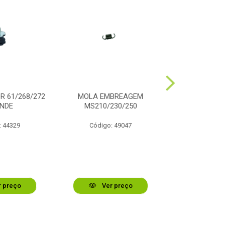
 61/268/272
MOLA EMBREAGEM
EMBREAGEM
NDE
MS210/230/250
: 44329
Código: 49047
Código:
 preço
Ver preço
Ver