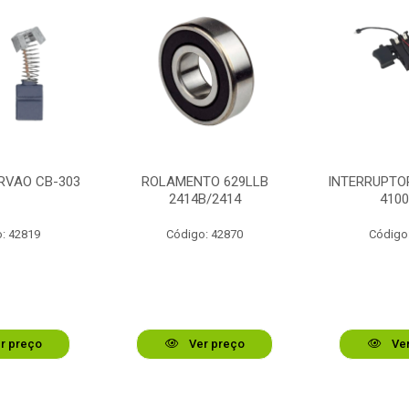
RVAO CB-303
ROLAMENTO 629LLB
INTERRUPTOR
2414B/2414
410
: 42819
Código: 42870
Código
r preço
Ver preço
Ver