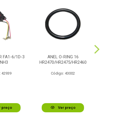
 FA1-6/1D-3
ANEL O-RING 16
ALAVANCA
0NH3
HR2470/HR2475/HR2460
MARTELET
: 42939
Código: 43002
Código:
 preço
Ver preço
Ver