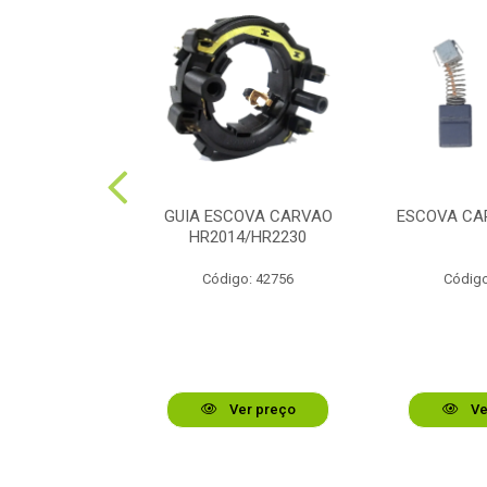
RAME A 0.8MM
GUIA ESCOVA CARVAO
ESCOVA CA
HR2014/HR2230
o: 48736
Código: 42756
Código
r preço
Ver preço
Ve