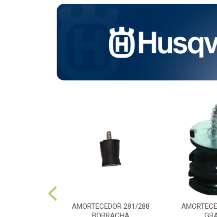
CARBURADOR
AMORTECEDOR 281/288
AMORTECE
3RII
BORRACHA
GR