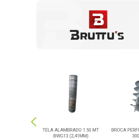
ADOR COSTAL
TELA ALAMBRADO 1.50 MT
BROCA PERF
ADO PM-768
BWG13 (2,41MM)
30