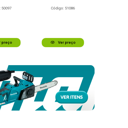
: 50097
Código: 51086
Código:
 preço
Ver preço
Ver