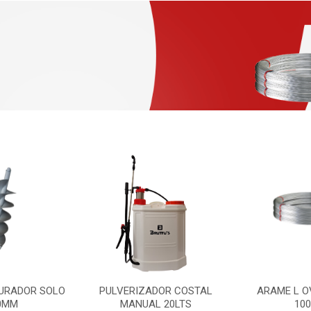
URADOR SOLO
PULVERIZADOR COSTAL
ARAME L O
0MM
MANUAL 20LTS
10