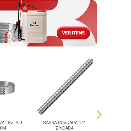
VAL BZ 700
BARRA ROSCADA 1/4
PULVERIZAD
00M
ZINCADA
MOTORIZAD