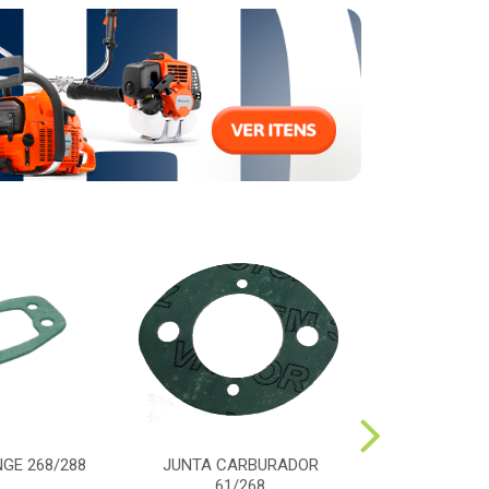
GE 268/288
JUNTA CARBURADOR
PARAFUSO TA
61/268
61/268