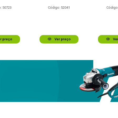
: 50723
Código: 52041
Código
r preço
Ver preço
Ver