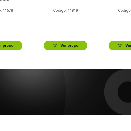
: 11578
Código: 11819
Código
r preço
Ver preço
Ver