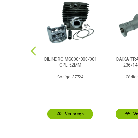
VIRAB STIHL
CILINDRO MS038/380/381
CAIXA TR
/180/210
CPL 52MM
236/14
o: 44336
Código: 37724
Código
r preço
Ver preço
Ve