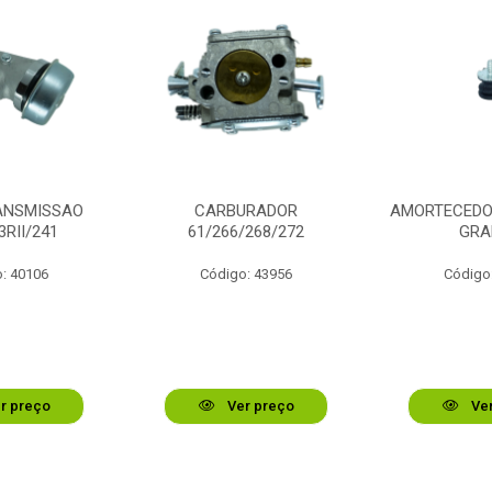
ANSMISSAO
CARBURADOR
AMORTECEDOR
3RII/241
61/266/268/272
GRA
: 40106
Código: 43956
Código
r preço
Ver preço
Ver