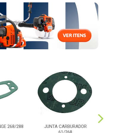
GE 268/288
JUNTA CARBURADOR
PARAFUSO TA
61/268
61/268