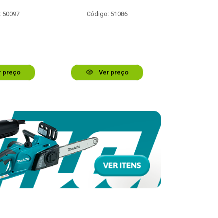
: 50097
Código: 51086
Código:
 preço
Ver preço
Ver