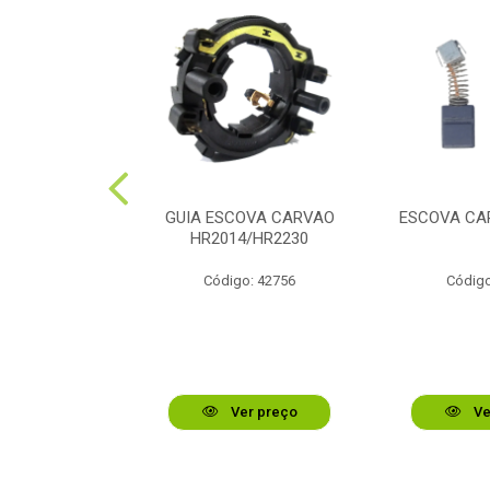
RAME A 0.8MM
GUIA ESCOVA CARVAO
ESCOVA CA
HR2014/HR2230
o: 48736
Código: 42756
Código
r preço
Ver preço
Ve