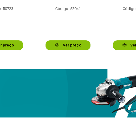
: 50723
Código: 52041
Código
r preço
Ver preço
Ver