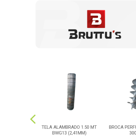
ADOR COSTAL
TELA ALAMBRADO 1.50 MT
BROCA PERF
ADO PM-768
BWG13 (2,41MM)
30