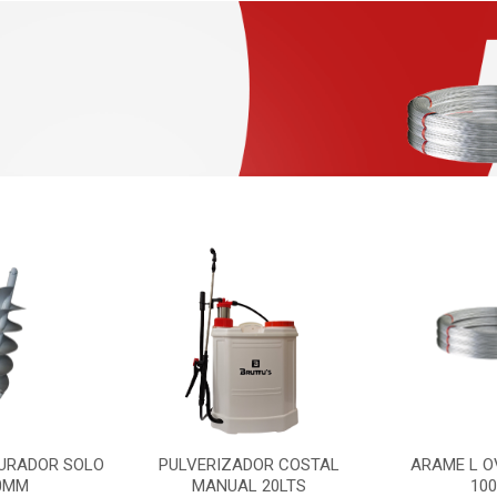
URADOR SOLO
PULVERIZADOR COSTAL
ARAME L O
0MM
MANUAL 20LTS
10