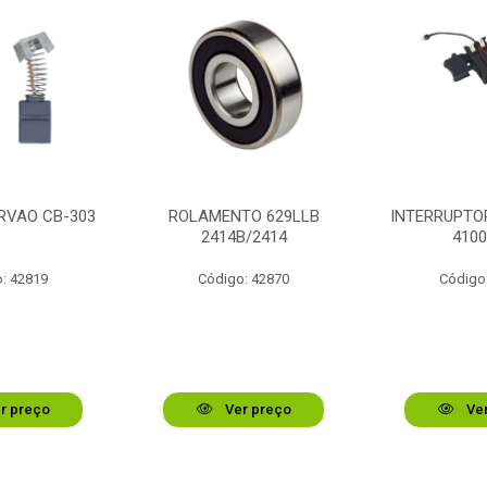
RVAO CB-303
ROLAMENTO 629LLB
INTERRUPTOR
2414B/2414
410
: 42819
Código: 42870
Código
r preço
Ver preço
Ver