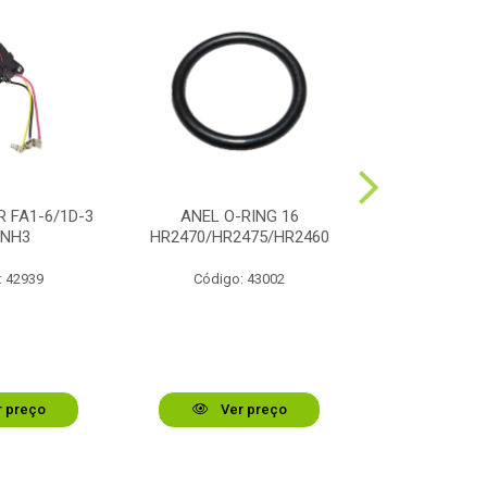
 FA1-6/1D-3
ANEL O-RING 16
ALAVANCA
0NH3
HR2470/HR2475/HR2460
MARTELET
: 42939
Código: 43002
Código:
 preço
Ver preço
Ver