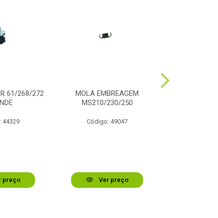
 61/268/272
MOLA EMBREAGEM
EMBREAGEM
NDE
MS210/230/250
: 44329
Código: 49047
Código:
 preço
Ver preço
Ver