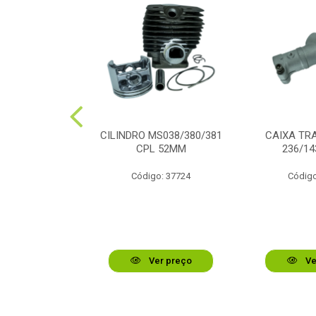
VIRAB STIHL
CILINDRO MS038/380/381
CAIXA TR
/180/210
CPL 52MM
236/14
o: 44336
Código: 37724
Código
r preço
Ver preço
Ve