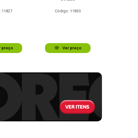
: 11827
Código: 11830
Código:
 preço
Ver preço
Ver