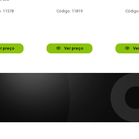
: 11578
Código: 11819
Código
r preço
Ver preço
Ver