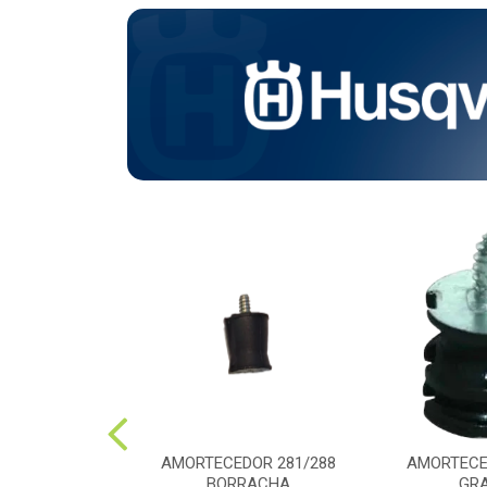
CARBURADOR
AMORTECEDOR 281/288
AMORTECE
3RII
BORRACHA
GR