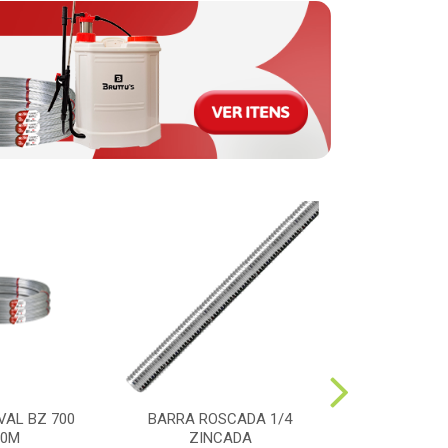
VAL BZ 700
BARRA ROSCADA 1/4
PULVERIZAD
00M
ZINCADA
MOTORIZAD