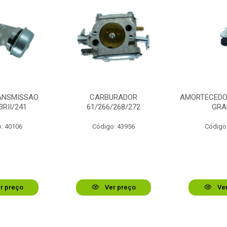
ANSMISSAO
CARBURADOR
AMORTECEDOR
3RII/241
61/266/268/272
GRA
: 40106
Código: 43956
Código
r preço
Ver preço
Ver