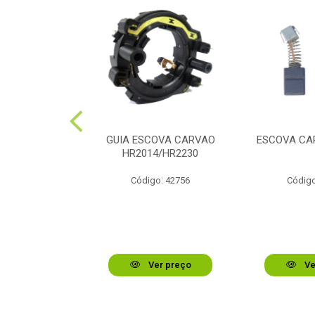
RAME A 0.8MM
GUIA ESCOVA CARVAO
ESCOVA CA
HR2014/HR2230
o: 48736
Código: 42756
Código
r preço
Ver preço
Ve