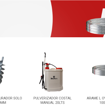
URADOR SOLO
PULVERIZADOR COSTAL
ARAME L O
0MM
MANUAL 20LTS
10