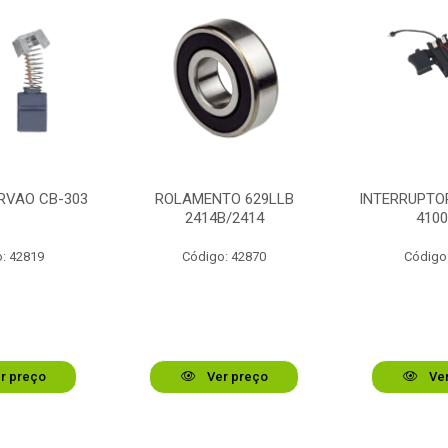
RVAO CB-303
ROLAMENTO 629LLB
INTERRUPTOR
2414B/2414
410
: 42819
Código: 42870
Código
r preço
Ver preço
Ver