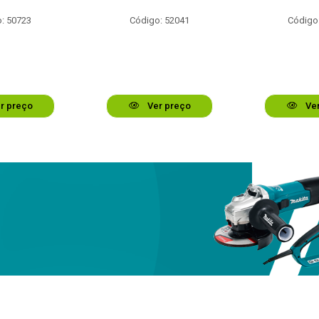
: 50723
Código: 52041
Código
r preço
Ver preço
Ver