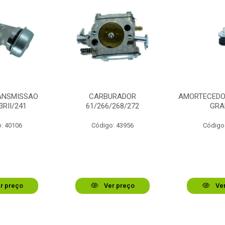
ANSMISSAO
CARBURADOR
AMORTECEDOR
3RII/241
61/266/268/272
GRA
: 40106
Código: 43956
Código
r preço
Ver preço
Ver