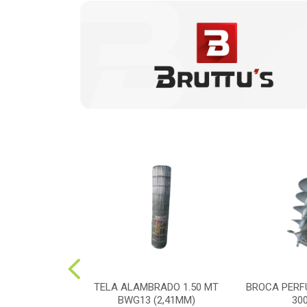
ADOR COSTAL
TELA ALAMBRADO 1.50 MT
BROCA PERF
ADO PM-768
BWG13 (2,41MM)
30