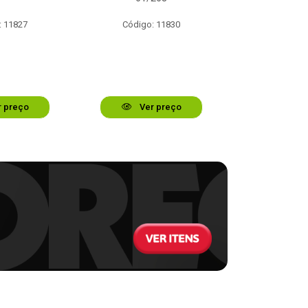
: 11827
Código: 11830
Código:
 preço
Ver preço
Ver