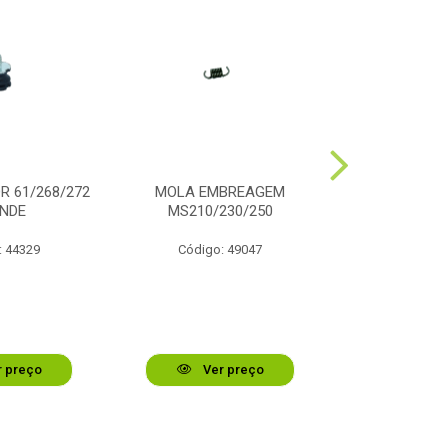
 61/268/272
MOLA EMBREAGEM
EMBREAGEM
NDE
MS210/230/250
: 44329
Código: 49047
Código:
 preço
Ver preço
Ver