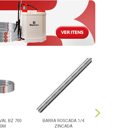
VAL BZ 700
BARRA ROSCADA 1/4
PULVERIZAD
00M
ZINCADA
MOTORIZAD