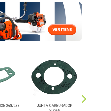
GE 268/288
JUNTA CARBURADOR
PARAFUSO TA
61/268
61/268