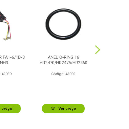
 FA1-6/1D-3
ANEL O-RING 16
ALAVANCA
0NH3
HR2470/HR2475/HR2460
MARTELET
: 42939
Código: 43002
Código:
 preço
Ver preço
Ver