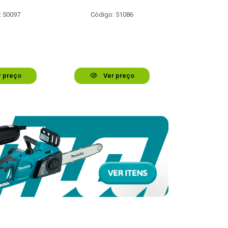
: 50097
Código: 51086
Código:
 preço
Ver preço
Ver