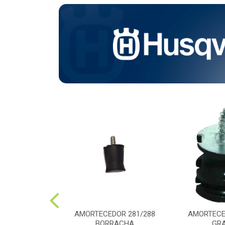
CARBURADOR
AMORTECEDOR 281/288
AMORTECE
3RII
BORRACHA
GR