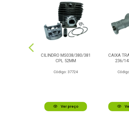
VIRAB STIHL
CILINDRO MS038/380/381
CAIXA TR
/180/210
CPL 52MM
236/14
o: 44336
Código: 37724
Código
r preço
Ver preço
Ve