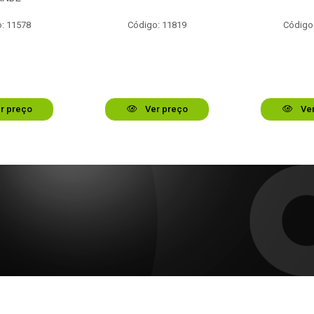
: 11578
Código: 11819
Código
r preço
Ver preço
Ver