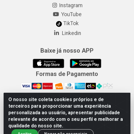
Instagram
YouTube
TikTok
Linkedin
Baixe já nosso APP
Formas de Pagamento
O nosso site coleta cookies próprios e de
Merconorte Distribuidora de Ferragens Ltda - Avenida Marechal
terceiros para proporcionar uma experiência
Rondon, 1571 - Centro, Ji-Paraná/RO - CEP 76.900-121 - CNPJ
personalizada ao usuário, apresentar publicidade
10.779.165/000167
relevante de acordo com o seu perfil e melhorar a
qualidade do nosso site.
Aceitar
Negar não essenciais