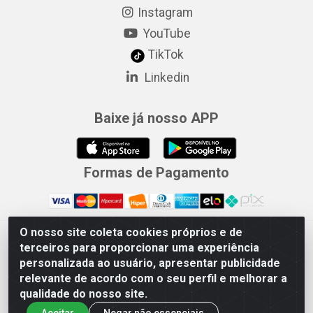
Instagram
YouTube
TikTok
Linkedin
Baixe já nosso APP
Formas de Pagamento
O nosso site coleta cookies próprios e de
Merconorte Distribuidora de Ferragens Ltda - Avenida Marechal
terceiros para proporcionar uma experiência
Rondon, 1571 - Centro, Ji-Paraná/RO - CEP 76.900-121 - CNPJ
personalizada ao usuário, apresentar publicidade
10.779.165/000167
relevante de acordo com o seu perfil e melhorar a
qualidade do nosso site.
Aceitar
Negar não essenciais