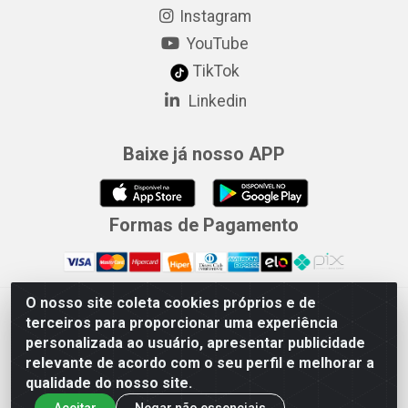
Instagram
YouTube
TikTok
Linkedin
Baixe já nosso APP
Formas de Pagamento
O nosso site coleta cookies próprios e de
Merconorte Distribuidora de Ferragens Ltda - Avenida Marechal
terceiros para proporcionar uma experiência
Rondon, 1571 - Centro, Ji-Paraná/RO - CEP 76.900-121 - CNPJ
personalizada ao usuário, apresentar publicidade
10.779.165/000167
relevante de acordo com o seu perfil e melhorar a
qualidade do nosso site.
Aceitar
Negar não essenciais