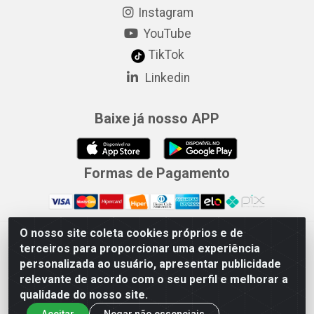
Instagram
YouTube
TikTok
Linkedin
Baixe já nosso APP
Formas de Pagamento
O nosso site coleta cookies próprios e de
Merconorte Distribuidora de Ferragens Ltda - Avenida Marechal
terceiros para proporcionar uma experiência
Rondon, 1571 - Centro, Ji-Paraná/RO - CEP 76.900-121 - CNPJ
personalizada ao usuário, apresentar publicidade
10.779.165/000167
relevante de acordo com o seu perfil e melhorar a
qualidade do nosso site.
Aceitar
Negar não essenciais