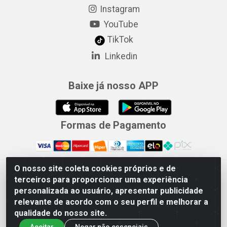
Instagram
YouTube
TikTok
Linkedin
Baixe já nosso APP
Formas de Pagamento
O nosso site coleta cookies próprios e de
Merconorte Distribuidora de Ferragens Ltda - Avenida Marechal
terceiros para proporcionar uma experiência
Rondon, 1571 - Centro, Ji-Paraná/RO - CEP 76.900-121 - CNPJ
personalizada ao usuário, apresentar publicidade
10.779.165/000167
relevante de acordo com o seu perfil e melhorar a
qualidade do nosso site.
Aceitar
Negar não essenciais