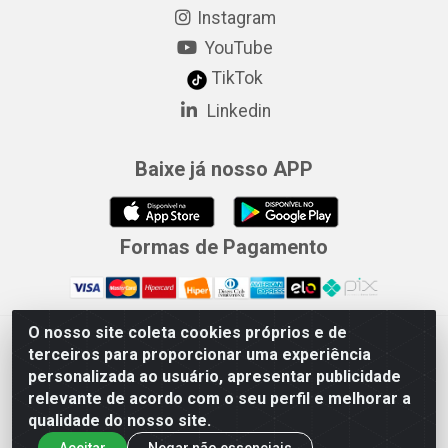
Instagram
YouTube
TikTok
Linkedin
Baixe já nosso APP
Formas de Pagamento
O nosso site coleta cookies próprios e de
Merconorte Distribuidora de Ferragens Ltda - Avenida Marechal
terceiros para proporcionar uma experiência
Rondon, 1571 - Centro, Ji-Paraná/RO - CEP 76.900-121 - CNPJ
personalizada ao usuário, apresentar publicidade
10.779.165/000167
relevante de acordo com o seu perfil e melhorar a
qualidade do nosso site.
Aceitar
Negar não essenciais