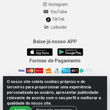
Instagram
YouTube
TikTok
Linkedin
Baixe já nosso APP
Formas de Pagamento
O nosso site coleta cookies próprios e de
Merconorte Distribuidora de Ferragens Ltda - Avenida Marechal
terceiros para proporcionar uma experiência
Rondon, 1571 - Centro, Ji-Paraná/RO - CEP 76.900-121 - CNPJ
personalizada ao usuário, apresentar publicidade
10.779.165/000167
relevante de acordo com o seu perfil e melhorar a
qualidade do nosso site.
Aceitar
Negar não essenciais