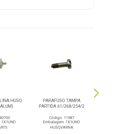
LINA HUSQ
PARAFUSO TAMPA
AMORTECEDOR 
/ALUM)
PARTIDA 61/268/254/2
BORRAC
 40703
Código: 11987
Código: 11
: 1X1UND
Embalagem: 1X1UND
Embalagem: 1
ARTS
HUSQVARNA
HUSQVAR