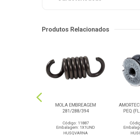
Produtos Relacionados
CEDOR 281/288
MOLA EMBREAGEM
AMORTEC
ORRACHA
281/288/394
PEQ (F
digo: 11577
Código: 11887
Códig
lagem: 1X1UND
Embalagem: 1X1UND
Embalag
USQVARNA
HUSQVARNA
HUS