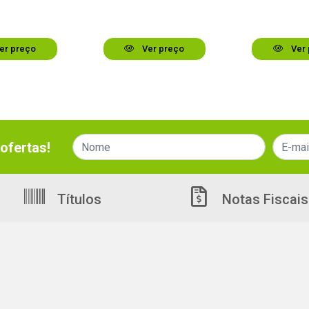
er preço
Ver preço
Ver 
ofertas!
Títulos
Notas Fiscais