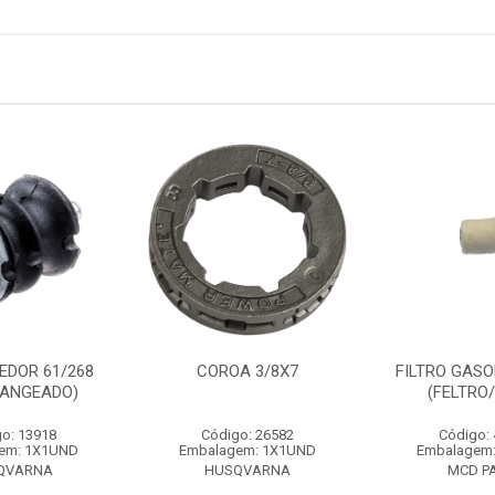
EDOR 61/268
COROA 3/8X7
FILTRO GASO
LANGEADO)
(FELTRO
o: 13918
Código: 26582
Código:
em: 1X1UND
Embalagem: 1X1UND
Embalagem
QVARNA
HUSQVARNA
MCD P