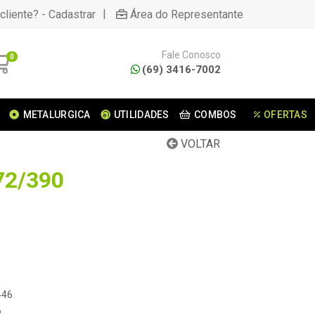
|
cliente? - Cadastrar
Área do Representante
Fale Conosco
0
(69) 3416-7002
METALURGICA
UTILIDADES
COMBOS
OFERTAS
VOLTAR
72/390
1
446
6