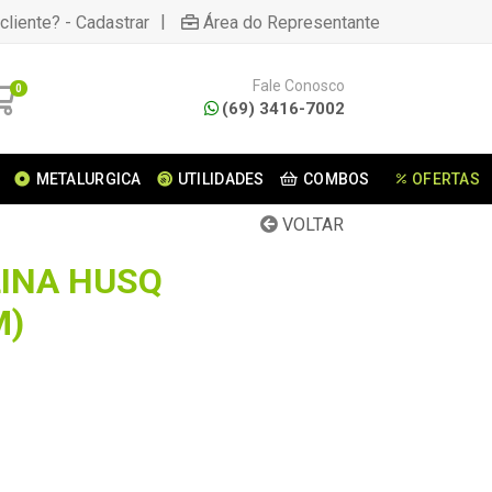
|
cliente? - Cadastrar
Área do Representante
Fale Conosco
0
(69) 3416-7002
METALURGICA
UTILIDADES
COMBOS
OFERTAS
VOLTAR
LINA HUSQ
M)