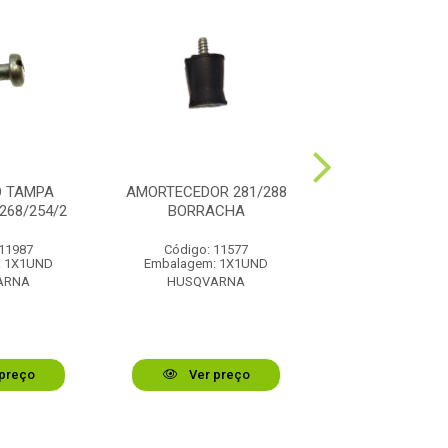
O TAMPA
AMORTECEDOR 281/288
JUNTA FLANGE 
268/254/2
BORRACHA
 11987
Código: 11577
Código: 11
: 1X1UND
Embalagem: 1X1UND
Embalagem: 1
ARNA
HUSQVARNA
HUSQVAR
preço
Ver preço
Ver pr