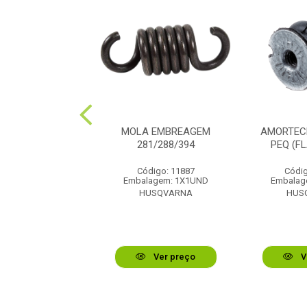
FLANGE 268/288
MOLA EMBREAGEM
AMORTEC
281/288/394
PEQ (F
digo: 11827
Código: 11887
Códig
lagem: 1X1UND
Embalagem: 1X1UND
Embalag
USQVARNA
HUSQVARNA
HUS
Ver preço
Ver preço
V