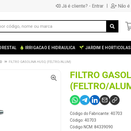
|
Já é cliente? - Entrar
Não é 
ORESTAL
IRRIGACAO E HIDRAULICA
JARDIM E HORTICOLAS
AO
FILTRO GASOLINA HUSQ (FELTRO/ALUM)
FILTRO GASO
(FELTRO/ALU
Código do Fabricante: 40703
Código: 40703
Código NCM: 84339090