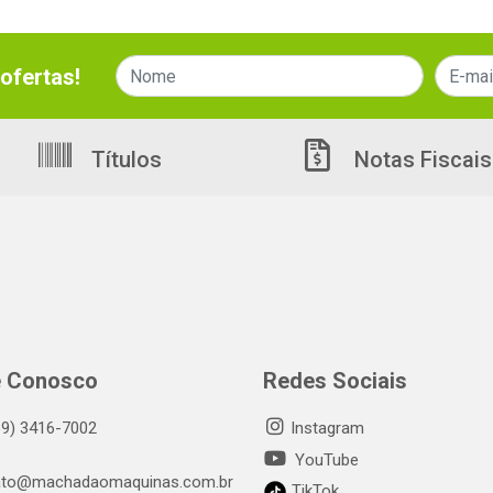
ofertas!
Títulos
Notas Fiscais
e Conosco
Redes Sociais
69) 3416-7002
Instagram
YouTube
ato@machadaomaquinas.com.br
TikTok