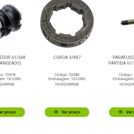
EDOR 61/268
COROA 3/8X7
PARAFUS
LANGEADO)
PARTIDA 61/
o: 13918
Código: 26582
Código:
em: 1X1UND
Embalagem: 1X1UND
Embalagem
QVARNA
HUSQVARNA
HUSQV
er preço
Ver preço
Ver 