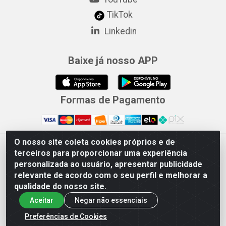
TikTok
Linkedin
Baixe já nosso APP
Formas de Pagamento
O nosso site coleta cookies próprios e de
Merconorte Distribuidora de Ferragens Ltda - Avenida Marechal
terceiros para proporcionar uma experiência
Rondon, 1571 - Centro, Ji-Paraná/RO - CEP 76.900-121 - CNPJ
personalizada ao usuário, apresentar publicidade
10.779.165/000167
relevante de acordo com o seu perfil e melhorar a
qualidade do nosso site.
Aceitar
Negar não essenciais
Preferências de Cookies