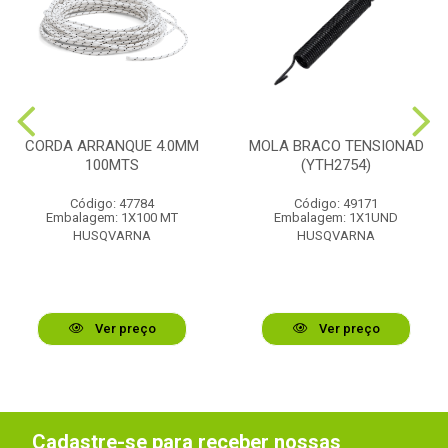
CORDA ARRANQUE 4.0MM
MOLA BRACO TENSIONAD
100MTS
(YTH2754)
Código: 47784
Código: 49171
Embalagem: 1X100 MT
Embalagem: 1X1UND
HUSQVARNA
HUSQVARNA
Ver preço
Ver preço
Cadastre-se para receber nossas