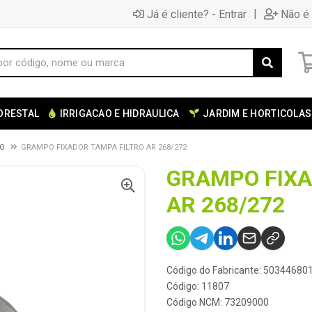
|
Já é cliente? - Entrar
Não é 
ORESTAL
IRRIGACAO E HIDRAULICA
JARDIM E HORTICOLAS
AO
GRAMPO FIXADOR TAMPA FILTRO AR 268/272
GRAMPO FIXA
AR 268/272
Código do Fabricante: 50344680
Código: 11807
Código NCM: 73209000