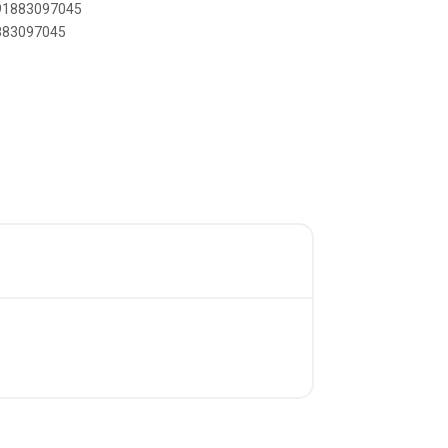
391883097045
1883097045