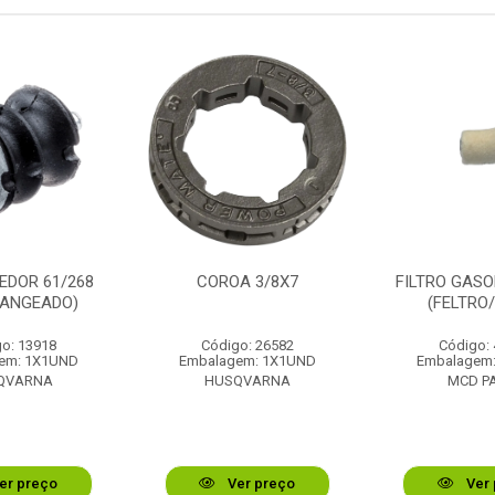
EDOR 61/268
COROA 3/8X7
FILTRO GASO
LANGEADO)
(FELTRO
o: 13918
Código: 26582
Código:
em: 1X1UND
Embalagem: 1X1UND
Embalagem
QVARNA
HUSQVARNA
MCD P
er preço
Ver preço
Ver 