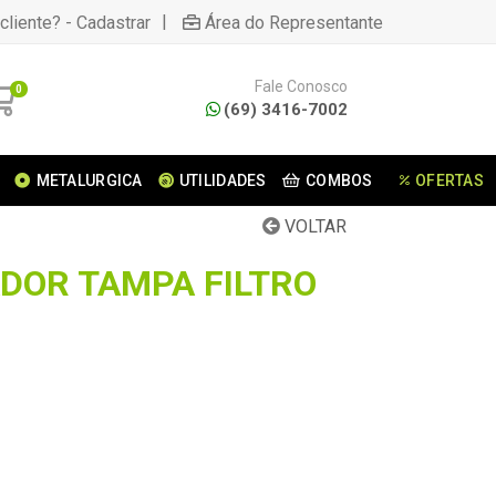
|
cliente? - Cadastrar
Área do Representante
Fale Conosco
0
(69) 3416-7002
METALURGICA
UTILIDADES
COMBOS
OFERTAS
VOLTAR
DOR TAMPA FILTRO
1