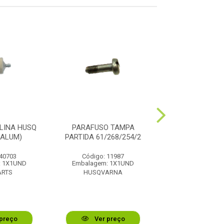
LINA HUSQ
PARAFUSO TAMPA
AMORTECEDOR 
/ALUM)
PARTIDA 61/268/254/2
BORRAC
 40703
Código: 11987
Código: 11
: 1X1UND
Embalagem: 1X1UND
Embalagem: 1
ARTS
HUSQVARNA
HUSQVAR
preço
Ver preço
Ver pr