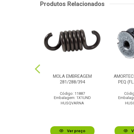
Produtos Relacionados
CEDOR 281/288
MOLA EMBREAGEM
AMORTEC
ORRACHA
281/288/394
PEQ (F
digo: 11577
Código: 11887
Códig
lagem: 1X1UND
Embalagem: 1X1UND
Embalag
USQVARNA
HUSQVARNA
HUS
Ver preço
Ver preço
V