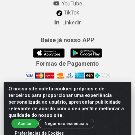
YouTube
TikTok
Linkedin
Baixe já nosso APP
Formas de Pagamento
O nosso site coleta cookies próprios e de
Merconorte Distribuidora de Ferragens Ltda - Avenida Marechal
terceiros para proporcionar uma experiência
Rondon, 1571 - Centro, Ji-Paraná/RO - CEP 76.900-121 - CNPJ
personalizada ao usuário, apresentar publicidade
10.779.165/000167
relevante de acordo com o seu perfil e melhorar a
qualidade do nosso site.
Aceitar
Negar não essenciais
Preferências de Cookies