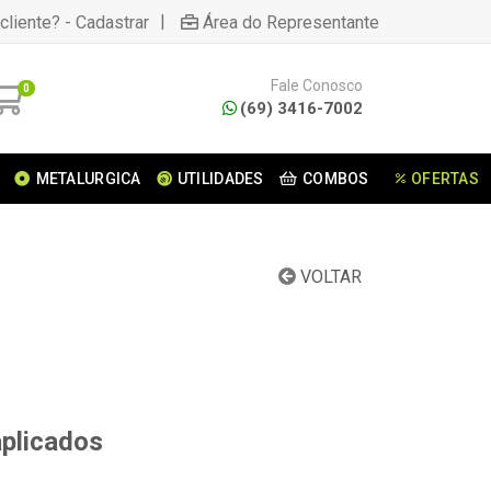
|
cliente? - Cadastrar
Área do Representante
Fale Conosco
0
(69) 3416-7002
METALURGICA
UTILIDADES
COMBOS
OFERTAS
VOLTAR
aplicados