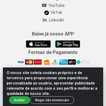
YouTube
TikTok
Linkedin
Baixe já nosso APP
Formas de Pagamento
O nosso site coleta cookies próprios e de
Merconorte Distribuidora de Ferragens Ltda - Avenida Marechal
terceiros para proporcionar uma experiência
Rondon, 1571 - Centro, Ji-Paraná/RO - CEP 76.900-121 - CNPJ
personalizada ao usuário, apresentar publicidade
10.779.165/000167
relevante de acordo com o seu perfil e melhorar a
qualidade do nosso site.
Aceitar
Negar não essenciais