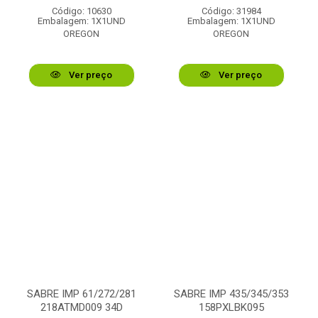
Código: 10630
Código: 31984
Embalagem: 1X1UND
Embalagem: 1X1UND
OREGON
OREGON
Ver preço
Ver preço
SABRE IMP 61/272/281
SABRE IMP 435/345/353
218ATMD009 34D
158PXLBK095