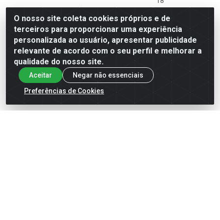
18
O nosso site coleta cookies próprios e de
Código: 23720
Código: 26186
Embalagem: 1X1UND
Embalagem: 1X1UND
terceiros para proporcionar uma experiência
OREGON
OREGON
personalizada ao usuário, apresentar publicidade
relevante de acordo com o seu perfil e melhorar a
qualidade do nosso site.
Ver preço
Ver preço
Aceitar
Negar não essenciais
Preferências de Cookies
KIT CORTE COMPLETO 28D
KIT CORTE COMPLETO 52D