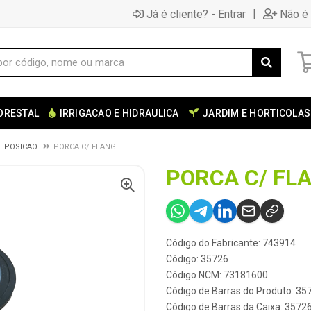
|
Já é cliente? - Entrar
Não é 
ORESTAL
IRRIGACAO E HIDRAULICA
JARDIM E HORTICOLAS
REPOSICAO
PORCA C/ FLANGE
PORCA C/ FL
Código do Fabricante: 743914
Código: 35726
Código NCM: 73181600
Código de Barras do Produto: 35
Código de Barras da Caixa: 3572