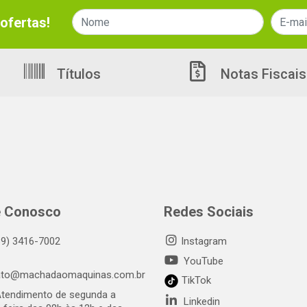
ofertas!
Títulos
Notas Fiscais
e Conosco
Redes Sociais
69) 3416-7002
Instagram
YouTube
ato@machadaomaquinas.com.br
TikTok
tendimento de segunda a
Linkedin