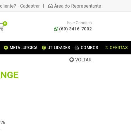
|
cliente? - Cadastrar
Área do Representante
Fale Conosco
0
(69) 3416-7002
METALURGICA
UTILIDADES
COMBOS
OFERTAS
VOLTAR
ANGE
726
6