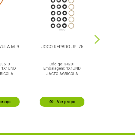
VULA M-9
JOGO REPARO JP-75
MANOMETRO DN
BAR
 33613
Código: 34281
Código: 39
: 1X1UND
Embalagem: 1X1UND
Embalagem: 1
RICOLA
JACTO AGRICOLA
JACTO AGRI
preço
Ver preço
Ver pr