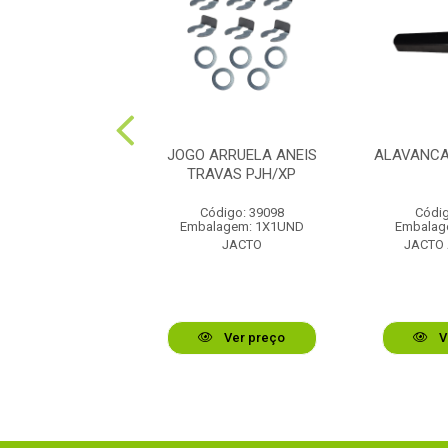
TRO DN63 0.40
JOGO ARRUELA ANEIS
ALAVANCA
BAR
TRAVAS PJH/XP
digo: 39121
Código: 39098
Códig
lagem: 1X1UND
Embalagem: 1X1UND
Embalag
TO AGRICOLA
JACTO
JACTO
Ver preço
Ver preço
V